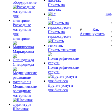
оборудование
Печать на
пакетах
Ком
1c
Расходные
материалы
Как
Печать на
для
Акции
купить
термокартоне
электрики
Печать этикеток
Маркировка
Спецодежда
Полиграфические
услуги
Другие услуги
Медицинские
для бизнеса
расходные
материалы
Швейная