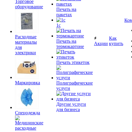
Торговое
оборудование
Печать на
пакетах
Ком
1c
Расходные
Как
Печать на
материалы
Акции
купить
термокартоне
для
электрики
Печать этикеток
Маркировка
Полиграфические
услуги
Другие услуги
для бизнеса
Спецодежда