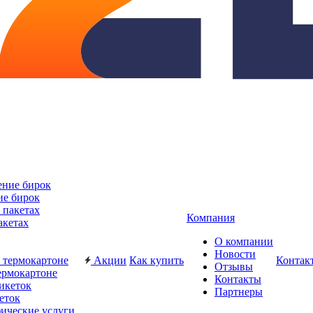
ие бирок
Компания
акетах
О компании
Новости
Акции
Как купить
Контак
Отзывы
ермокартоне
Контакты
Партнеры
еток