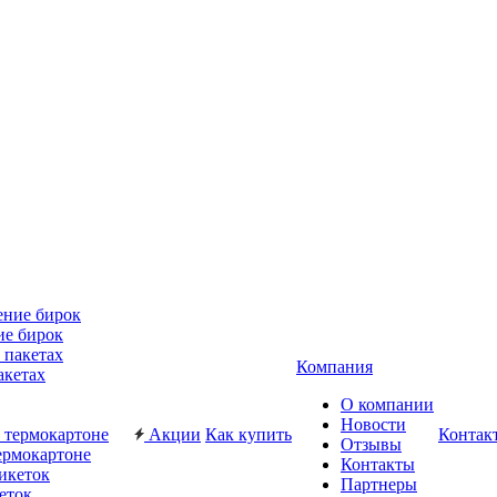
ие бирок
Компания
акетах
О компании
Новости
Акции
Как купить
Контак
Отзывы
ермокартоне
Контакты
Партнеры
еток