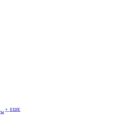
+ ЕЩЕ
ты