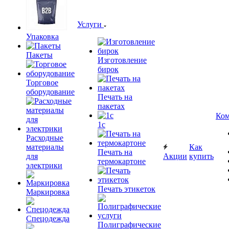
Услуги
Упаковка
Пакеты
Изготовление
бирок
Торговое
оборудование
Печать на
пакетах
Ком
1c
Расходные
материалы
Как
Печать на
для
Акции
купить
термокартоне
электрики
Печать этикеток
Маркировка
Спецодежда
Полиграфические