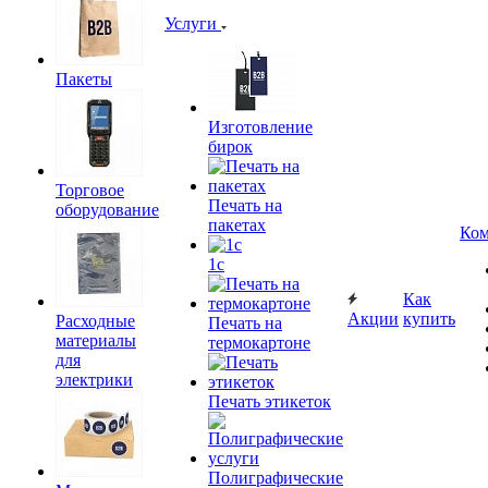
Услуги
Пакеты
Изготовление
бирок
Торговое
Печать на
оборудование
пакетах
Ком
1c
Как
Акции
купить
Расходные
Печать на
материалы
термокартоне
для
электрики
Печать этикеток
Полиграфические