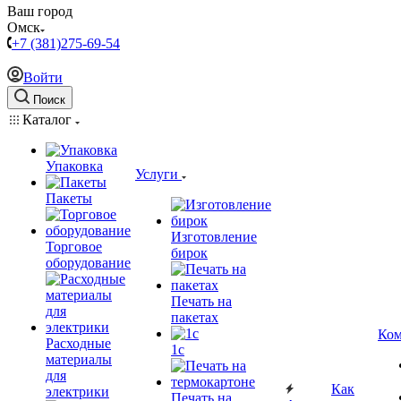
Ваш город
Омск
+7 (381)275-69-54
Войти
Поиск
Каталог
Упаковка
Услуги
Пакеты
Изготовление
Торговое
бирок
оборудование
Печать на
пакетах
Ком
Расходные
1c
материалы
для
Как
электрики
Печать на