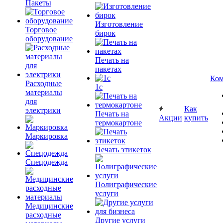
Пакеты
Изготовление
Торговое
бирок
оборудование
Печать на
пакетах
Ком
Расходные
1c
материалы
для
Как
электрики
Печать на
Акции
купить
термокартоне
Маркировка
Печать этикеток
Спецодежда
Полиграфические
услуги
Медицинские
расходные
Другие услуги