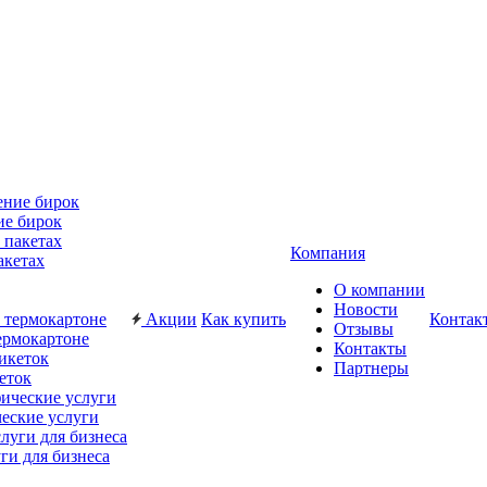
ие бирок
Компания
акетах
О компании
Новости
Акции
Как купить
Контак
Отзывы
ермокартоне
Контакты
Партнеры
еток
еские услуги
ги для бизнеса