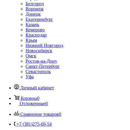
Белгород
Воронеж
Донецк
Екатеринбург
Казань
Кемерово
Краснодар
Крым
Нижний Новгород
Новосибирск
Омск
Ростов-на-Дону
Санкт-Петербург
Севастополь
Уфа
Личный кабинет
Корзина
0
Отложенные
0
Сравнение товаров
0
+7 (381)275-69-54