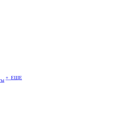
+ ЕЩЕ
ты