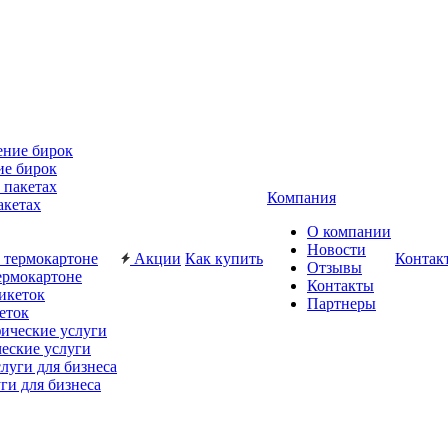
ие бирок
Компания
акетах
О компании
Новости
Акции
Как купить
Контак
Отзывы
ермокартоне
Контакты
Партнеры
еток
еские услуги
ги для бизнеса