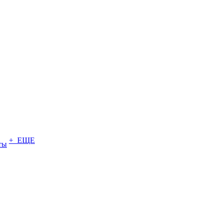
+ ЕЩЕ
ты