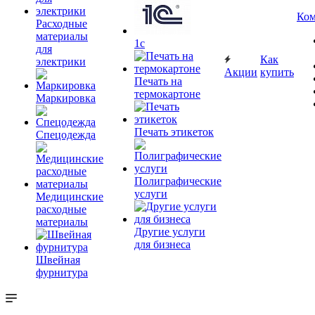
Ком
Расходные
материалы
1c
для
Как
электрики
Акции
купить
Печать на
термокартоне
Маркировка
Печать этикеток
Спецодежда
Полиграфические
услуги
Медицинские
расходные
материалы
Другие услуги
для бизнеса
Швейная
фурнитура