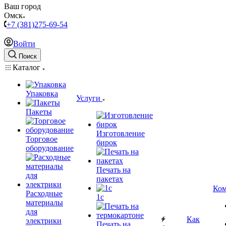
Ваш город
Омск
+7 (381)275-69-54
Войти
Поиск
Каталог
Упаковка
Услуги
Пакеты
Изготовление
Торговое
бирок
оборудование
Печать на
пакетах
Ком
Расходные
1c
материалы
для
Как
электрики
Печать на