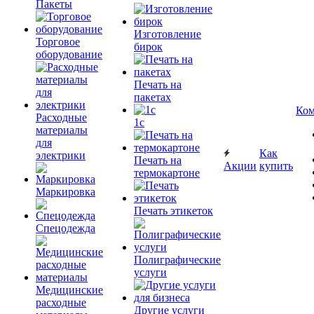
Пакеты
Изготовление
Торговое
бирок
оборудование
Печать на
пакетах
Ком
Расходные
1c
материалы
для
Как
электрики
Печать на
Акции
купить
термокартоне
Маркировка
Печать этикеток
Спецодежда
Полиграфические
услуги
Медицинские
расходные
Другие услуги