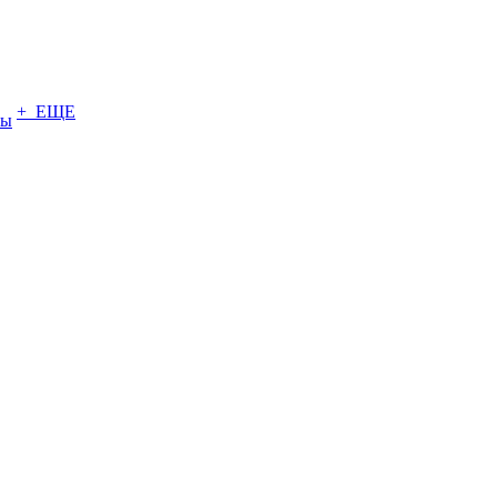
+ ЕЩЕ
ты