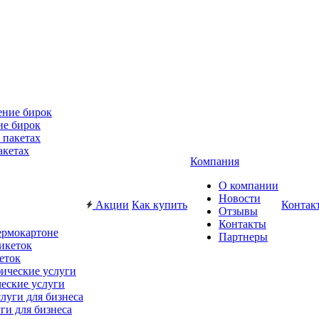
ие бирок
акетах
Компания
О компании
Новости
Акции
Как купить
Контак
Отзывы
Контакты
ермокартоне
Партнеры
еток
еские услуги
ги для бизнеса