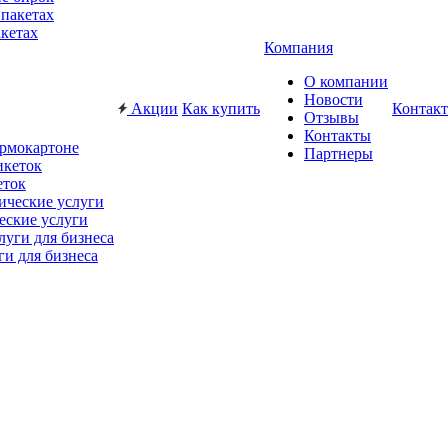
акетах
Компания
О компании
Новости
Акции
Как купить
Контак
Отзывы
Контакты
ермокартоне
Партнеры
еток
еские услуги
ги для бизнеса