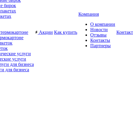
е бирок
Компания
акетах
О компании
Новости
Акции
Как купить
Контак
Отзывы
ермокартоне
Контакты
Партнеры
еток
еские услуги
ги для бизнеса