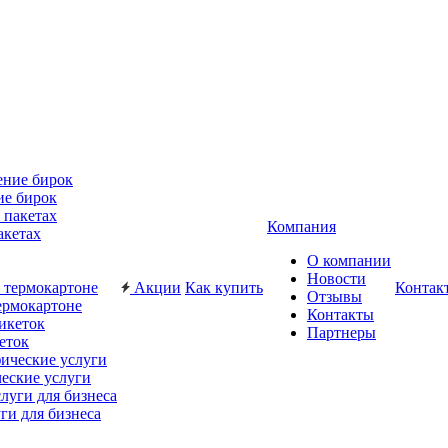
ие бирок
Компания
акетах
О компании
Новости
Акции
Как купить
Контак
Отзывы
ермокартоне
Контакты
Партнеры
еток
еские услуги
ги для бизнеса