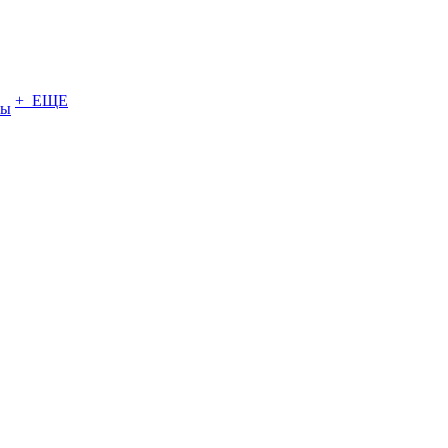
+ ЕЩЕ
ты