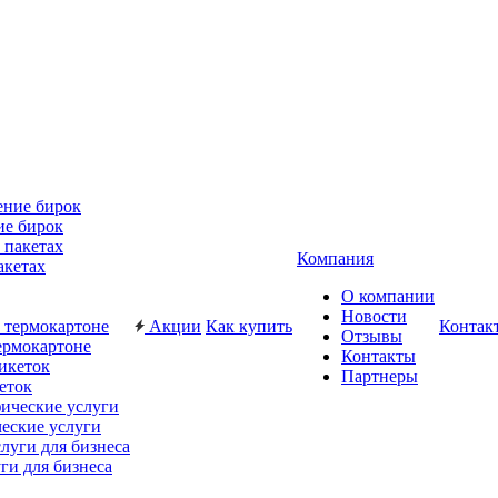
ие бирок
Компания
акетах
О компании
Новости
Акции
Как купить
Контак
Отзывы
ермокартоне
Контакты
Партнеры
еток
еские услуги
ги для бизнеса