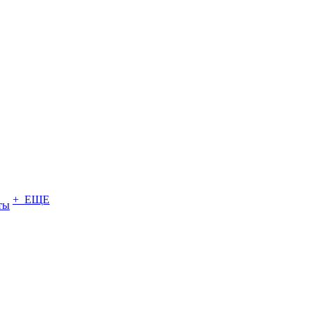
+ ЕЩЕ
ты