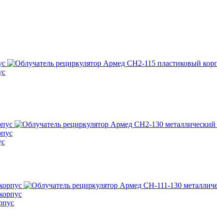
ус
рпус