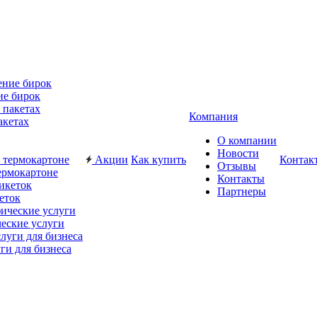
ие бирок
Компания
акетах
О компании
Новости
Акции
Как купить
Контак
Отзывы
ермокартоне
Контакты
Партнеры
еток
еские услуги
ги для бизнеса