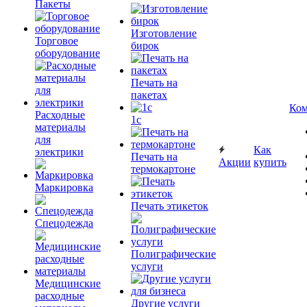
Пакеты
Изготовление
Торговое
бирок
оборудование
Печать на
пакетах
Ком
Расходные
1c
материалы
для
Как
электрики
Печать на
Акции
купить
термокартоне
Маркировка
Печать этикеток
Спецодежда
Полиграфические
услуги
Медицинские
расходные
Другие услуги