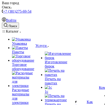
Ваш город
Омск
+7 (381)275-69-54
Войти
Поиск
Каталог
Упаковка
Услуги
Пакеты
Изготовление
Торговое
бирок
оборудование
Печать на
пакетах
Ком
Расходные
1c
материалы
для
Как
электрики
Печать на