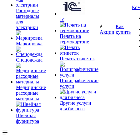
Ком
Расходные
материалы
1c
для
Как
электрики
Акции
купить
Печать на
термокартоне
Маркировка
Печать этикеток
Спецодежда
Полиграфические
услуги
Медицинские
расходные
материалы
Другие услуги
для бизнеса
Швейная
фурнитура