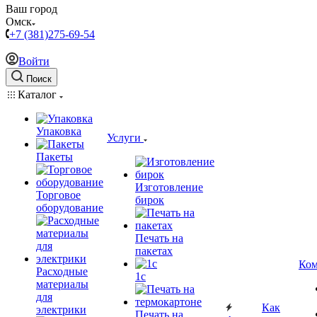
Ваш город
Омск
+7 (381)275-69-54
Войти
Поиск
Каталог
Упаковка
Услуги
Пакеты
Изготовление
Торговое
бирок
оборудование
Печать на
пакетах
Ком
Расходные
1c
материалы
для
Как
электрики
Печать на