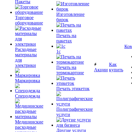
Пакеты
Изготовление
Торговое
бирок
оборудование
Печать на
пакетах
Ком
Расходные
1c
материалы
для
Как
электрики
Печать на
Акции
купить
термокартоне
Маркировка
Печать этикеток
Спецодежда
Полиграфические
услуги
Медицинские
расходные
Другие услуги