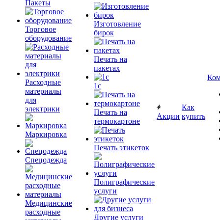
Пакеты
Изготовление
Торговое
бирок
оборудование
Печать на
пакетах
Ком
Расходные
1c
материалы
для
Как
электрики
Печать на
Акции
купить
термокартоне
Маркировка
Печать этикеток
Спецодежда
Полиграфические
услуги
Медицинские
расходные
Другие услуги