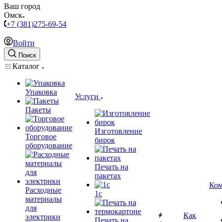
Ваш город
Омск
+7 (381)275-69-54
Войти
Поиск
Каталог
Упаковка
Услуги
Пакеты
Изготовление
Торговое
бирок
оборудование
Печать на
пакетах
Ком
Расходные
1c
материалы
для
Как
электрики
Печать на