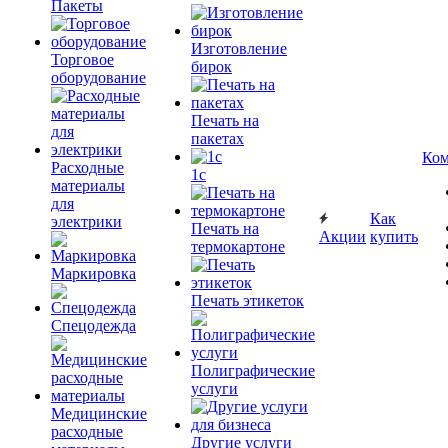
Пакеты
Изготовление
Торговое
бирок
оборудование
Печать на
пакетах
Ком
Расходные
1c
материалы
для
Как
электрики
Печать на
Акции
купить
термокартоне
Маркировка
Печать этикеток
Спецодежда
Полиграфические
услуги
Медицинские
расходные
Другие услуги