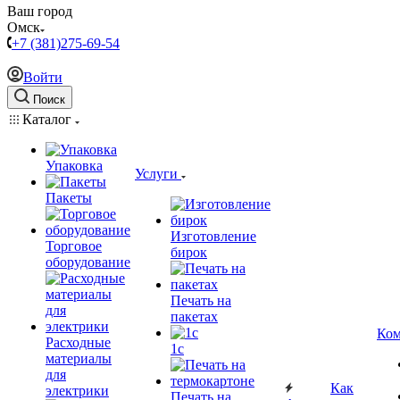
Ваш город
Омск
+7 (381)275-69-54
Войти
Поиск
Каталог
Упаковка
Услуги
Пакеты
Изготовление
Торговое
бирок
оборудование
Печать на
пакетах
Ком
Расходные
1c
материалы
для
Как
электрики
Печать на