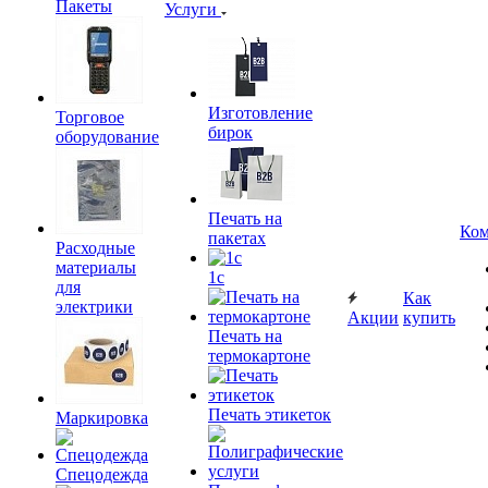
Пакеты
Услуги
Изготовление
Торговое
бирок
оборудование
Печать на
Ком
пакетах
Расходные
материалы
1c
для
Как
электрики
Акции
купить
Печать на
термокартоне
Печать этикеток
Маркировка
Спецодежда