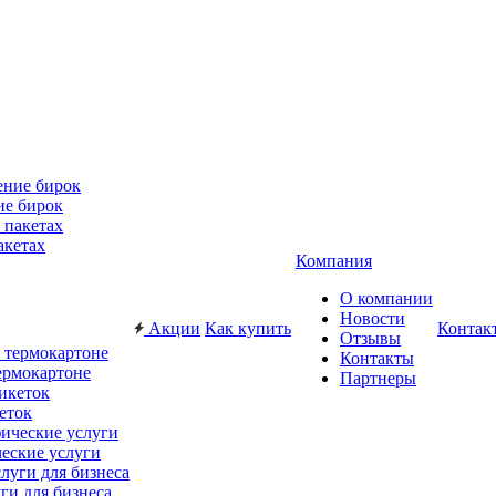
ие бирок
акетах
Компания
О компании
Новости
Акции
Как купить
Контак
Отзывы
Контакты
ермокартоне
Партнеры
еток
еские услуги
ги для бизнеса