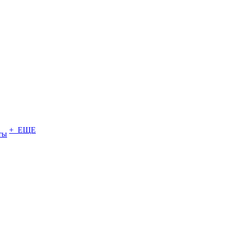
+ ЕЩЕ
ты