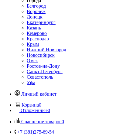
Города
Белгород
Воронеж
Донецк
Екатеринбург
Казань
Кемерово
Краснодар
Крым
Нижний Новгород
Новосибирск
Омск
Ростов-на-Дону
Санкт-Петербург
Севастополь
Уфа
Личный кабинет
Корзина
0
Отложенные
0
Сравнение товаров
0
+7 (381)275-69-54