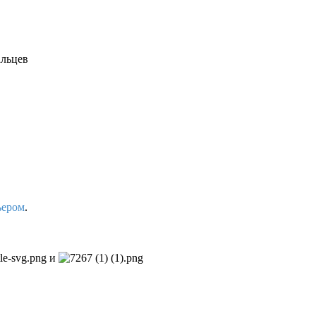
альцев
ьером
.
и