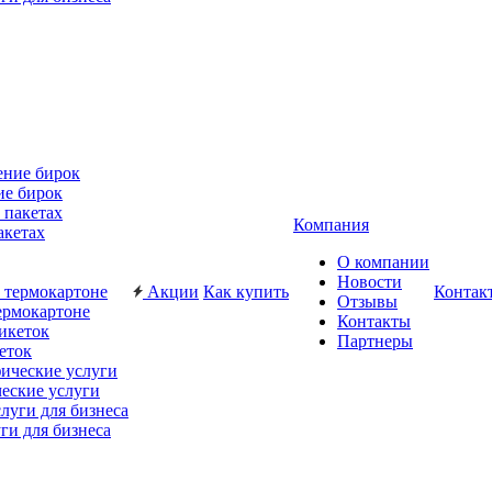
ие бирок
Компания
акетах
О компании
Новости
Акции
Как купить
Контак
Отзывы
ермокартоне
Контакты
Партнеры
еток
еские услуги
ги для бизнеса