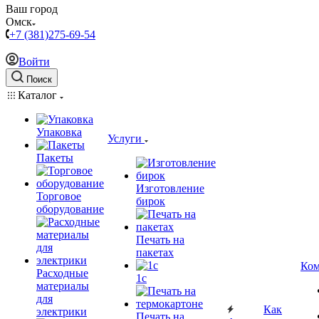
Ваш город
Омск
+7 (381)275-69-54
Войти
Поиск
Каталог
Упаковка
Услуги
Пакеты
Изготовление
Торговое
бирок
оборудование
Печать на
пакетах
Ком
Расходные
1c
материалы
для
Как
электрики
Печать на