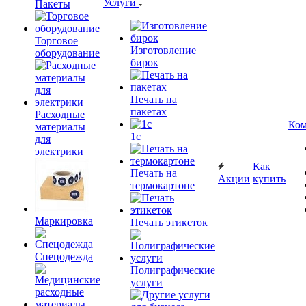
Услуги
Пакеты
Торговое
Изготовление
оборудование
бирок
Печать на
пакетах
Расходные
Ком
материалы
1c
для
электрики
Как
Печать на
Акции
купить
термокартоне
Маркировка
Печать этикеток
Спецодежда
Полиграфические
услуги